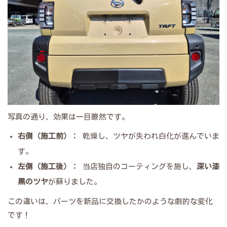
​写真の通り、効果は一目瞭然です。
右
側（施工前）：
乾燥し、ツヤが失われ白化が進んでいま
す。
左
側（施工後）：
当店独自のコーティングを施し、
深い漆
黒のツヤ
が蘇りました。
​この違いは、パーツを新品に交換したかのような劇的な変化
です！